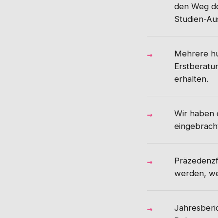
den Weg do
Studien-Au
Mehrere hu
Erstberatun
erhalten.
Wir haben 
eingebrach
Präzedenzfä
werden, we
Jahresberi