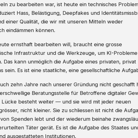
eln zu bearbeiten war, ist heute ein technisches Problem
duziert Hass, Belästigung, Deepfakes und Identitätsmiss
 einer Qualität, die wir mit unseren Mitteln weder
och eindämmen können.
ute ernsthaft bearbeiten will, braucht eine grosse
nische Infrastruktur und die Werkzeuge, um KI-Probleme
n. Das kann unmöglich die Aufgabe eines privaten, privat
s sein. Es ist eine staatliche, eine gesellschaftliche Aufga
uch zehn Jahre nach unserer Gründung nicht geschafft h
ederschwellige Beratungsstelle für Betroffene digitaler Ge
 Lücke besteht weiter — und sie wird mit jeder neuen
rösser, nicht kleiner. Sie zu schliessen ist nicht die Aufg
r von Spenden lebt und der wiederum beinahe zwangsläuf
urteilten Täter gerät. Es ist die Aufgabe des Staates un
d ausgestatteten Institutionen.