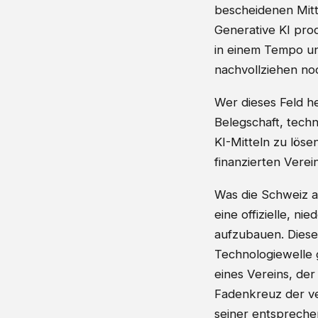
bescheidenen Mitt
Generative KI pro
in einem Tempo und
nachvollziehen n
Wer dieses Feld he
Belegschaft, tech
KI-Mitteln zu löse
finanzierten Verein
Was die Schweiz a
eine offizielle, ni
aufzubauen. Diese
Technologiewelle g
eines Vereins, de
Fadenkreuz der ver
seiner entsprechen