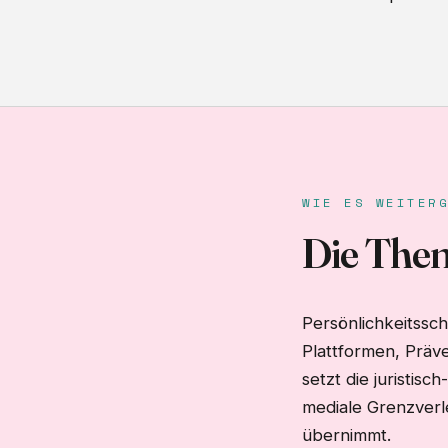
WIE ES WEITER
Die Th
Persönlichkeitssc
Plattformen, Präv
setzt die juristisc
mediale Grenzverl
übernimmt.