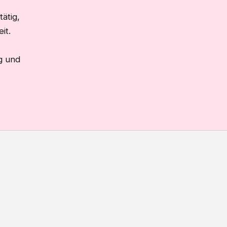
tätig,
it.
g und