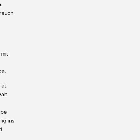
.
brauch
 mit
be.
at:
walt
abe
ig ins
d