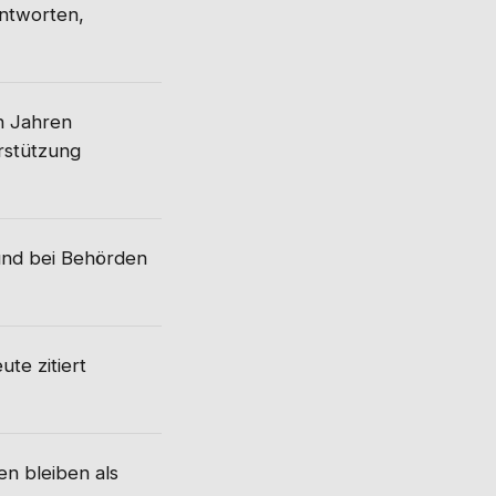
ntworten,
n Jahren
erstützung
und bei Behörden
te zitiert
n bleiben als