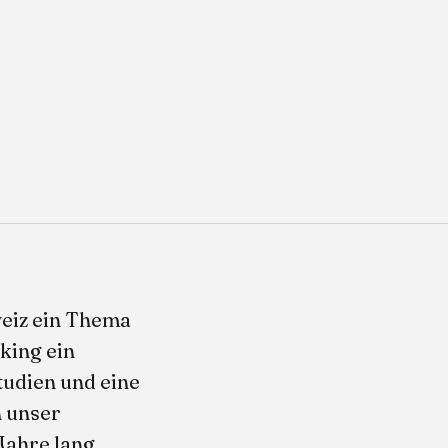
weiz ein Thema
lking ein
tudien und eine
n unser
Jahre lang.